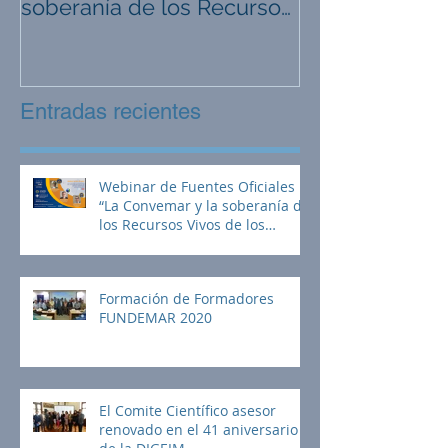
soberanía de los Recursos
comunidades r
Vivos de los espacios marít
General Farfá
Entradas recientes
Webinar de Fuentes Oficiales
“La Convemar y la soberanía de
los Recursos Vivos de los
espacios marít
Formación de Formadores
FUNDEMAR 2020
El Comite Científico asesor
renovado en el 41 aniversario