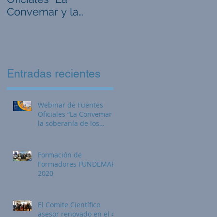
Convemar y la
agua para
soberanía de los
comunidades
Recursos Vivos de
rurales: General
los espacios marít
Farfán
y
Entradas recientes
Webinar de Fuentes
Oficiales “La Convemar y
la soberanía de los
Recursos Vivos de los
espacios marít
Formación de
Formadores FUNDEMAR
2020
El Comite Científico
el
asesor renovado en el 41