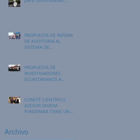
para comunidades
rurales: General Farfán
PROPUESTA DE INFORME
DE AUDITORIA AL
SISTEMA DE
TRATAMIENTO DE AGUAS
RESIDUALES Y DE
GESTIÓN AMBIENT
PROPUESTA DE
INVESTIGADORES
s
ECUATORIANOS A
UNIVERSIDAD TÉCNICA
DEL NORTE
COMITÉ CIENTÍFICO
ASESOR DIGEIM-
os
FUNDEMAR TIENE UN
NUEVO INTEGRANTE
Archivo