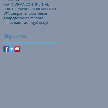
PLATAFORMA CONTINENTAL
PORTUARIA
PROFESORES
PUERTO
UTN
campamento
convemar
galapagos
millas marinas
millas náuticas
sosgalapagos
Síguenos