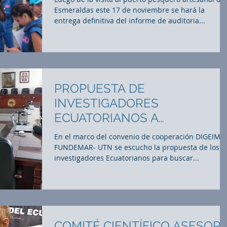
AMBIENT
Esmeraldas este 17 de noviembre se hará la
entrega definitiva del informe de auditoria...
PROPUESTA DE
INVESTIGADORES
ECUATORIANOS A
UNIVERSIDAD TÉCNICA DEL
En el marco del convenio de cooperación DIGEIM-
NORTE
FUNDEMAR- UTN se escucho la propuesta de los
investigadores Ecuatorianos para buscar...
COMITÉ CIENTÍFICO ASESOR