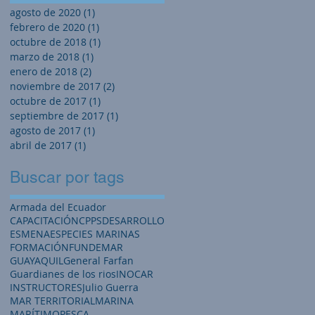
agosto de 2020
(1)
1 entrada
febrero de 2020
(1)
1 entrada
octubre de 2018
(1)
1 entrada
marzo de 2018
(1)
1 entrada
enero de 2018
(2)
2 entradas
noviembre de 2017
(2)
2 entradas
octubre de 2017
(1)
1 entrada
septiembre de 2017
(1)
1 entrada
agosto de 2017
(1)
1 entrada
abril de 2017
(1)
1 entrada
Buscar por tags
Armada del Ecuador
CAPACITACIÓN
CPPS
DESARROLLO
ESMENA
ESPECIES MARINAS
FORMACIÓN
FUNDEMAR
GUAYAQUIL
General Farfan
Guardianes de los rios
INOCAR
INSTRUCTORES
Julio Guerra
MAR TERRITORIAL
MARINA
MARÍTIMO
PESCA