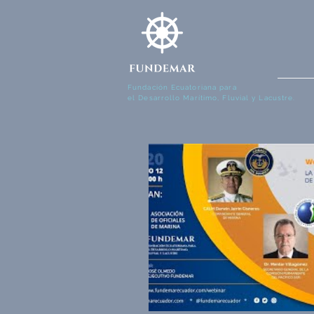
Fundación Ecuatoriana para
el Desarrollo Marítimo, Fluvial y Lacustre.