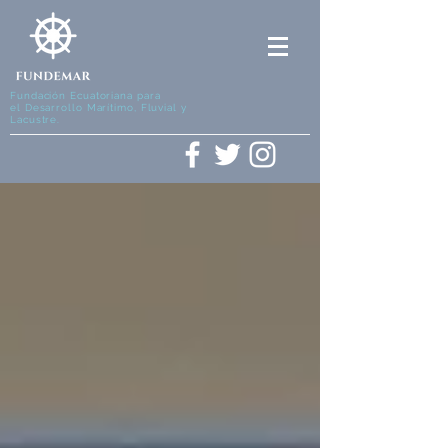
Fundación Ecuatoriana para
el Desarrollo Marítimo, Fluvial y
Lacustre.