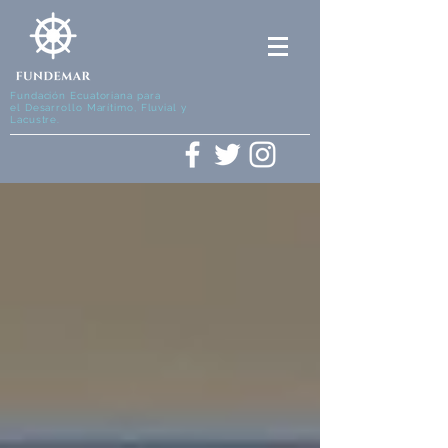
Fundación Ecuatoriana para
el Desarrollo Marítimo, Fluvial y
Lacustre.