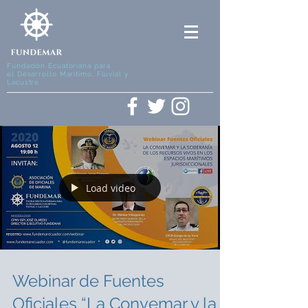
Fundación Ecuatoriana para
el Desarrollo Marítimo, Fluvial y
Lacustre.
Load video
Webinar de Fuentes
Oficiales “La Convemar y la